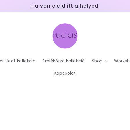
Ha van cicid itt a helyed
 Heat kollekció
Emlékőrző kollekció
Shop
Worksh
Kapcsolat