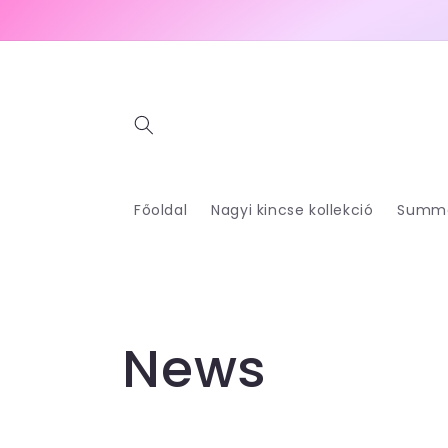
Ugrás a
tartalomhoz
Főoldal
Nagyi kincse kollekció
Summer
News