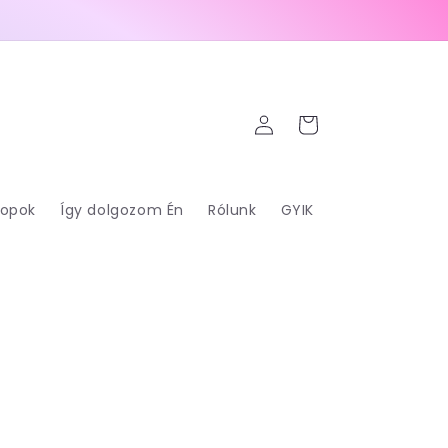
Bejelentkezés
Kosár
opok
Így dolgozom Én
Rólunk
GYIK